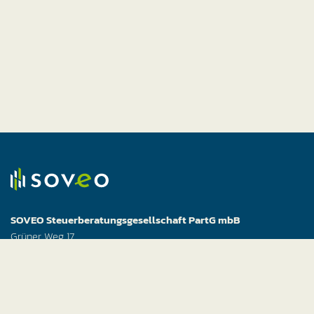
SOVEO Steuerberatungs­gesellschaft PartG mbB
Grüner Weg 17
37688 Beverungen
T +49 (5273) 39 99 14 – 0
F +49 (5273) 39 99 14 – 50